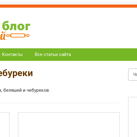
лены Крикуновой
о меню
Контакты
Все статьи сайта
ебуреки
, беляшей и чебуреков.