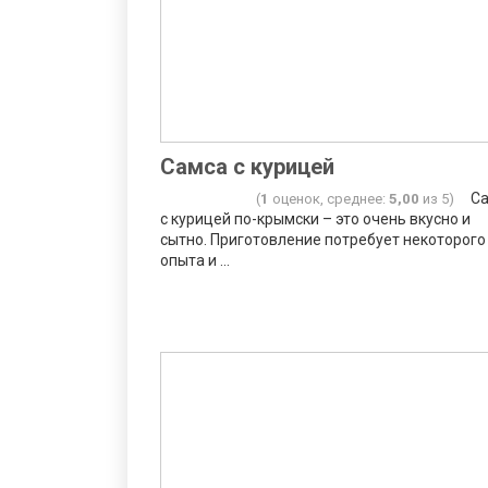
Самса с курицей
С
(
1
оценок, среднее:
5,00
из 5)
с курицей по-крымски – это очень вкусно и
сытно. Приготовление потребует некоторого
опыта и ...