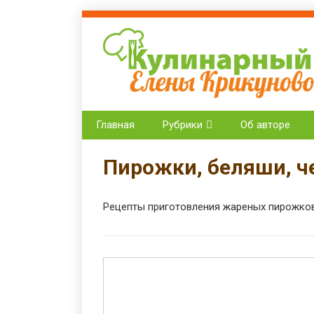
Кулинарный блог Е
Проверенные рецепты с фото для любог
Главная
Рубрики
Об авторе
Пирожки, беляши, ч
Рецепты приготовления жареных пирожков