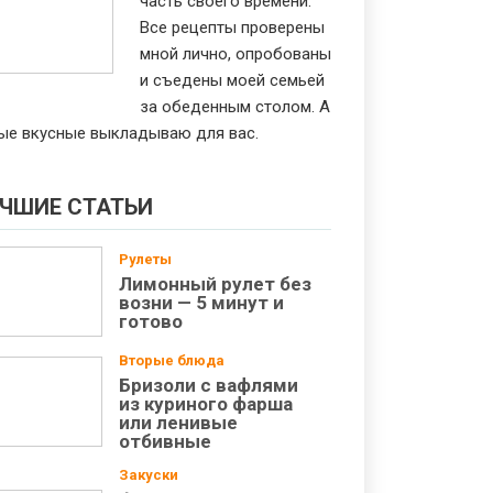
часть своего времени.
Все рецепты проверены
мной лично, опробованы
и съедены моей семьей
за обеденным столом. А
ые вкусные выкладываю для вас.
ЧШИЕ СТАТЬИ
Рулеты
Лимонный рулет без
возни — 5 минут и
готово
Вторые блюда
Бризоли с вафлями
из куриного фарша
или ленивые
отбивные
Закуски