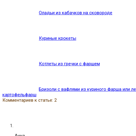
Оладьи из кабачков на сковороде
Куриные крокеты
Котлеты из гречки с фаршем
Бризоли с вафлями из куриного фарша или л
картофель
фарш
Комментариев к статье: 2
Анна