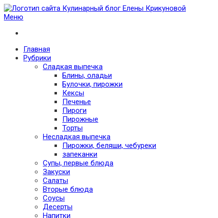
Меню
Кулинарный блог Елены Крикуновой
Проверенные рецепты с фото для любого меню
Главная
Рубрики
Сладкая выпечка
Блины, оладьи
Булочки, пирожки
Кексы
Печенье
Пироги
Пирожные
Торты
Несладкая выпечка
Пирожки, беляши, чебуреки
запеканки
Супы, первые блюда
Закуски
Салаты
Вторые блюда
Соусы
Десерты
Напитки