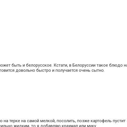
может быть и белорусское. Кстати, в Белоруссии такое блюдо 
товится довольно быстро и получается очень сытно.
ю на терке на самой мелкой, посолить, позже картофель пустит
сильно жидким, то я добавляю крахмал или муку.