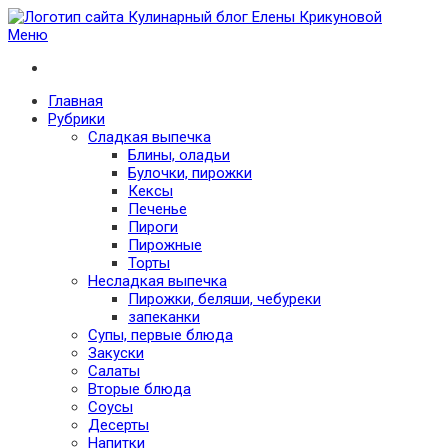
Меню
Кулинарный блог Елены Крикуновой
Проверенные рецепты с фото для любого меню
Главная
Рубрики
Сладкая выпечка
Блины, оладьи
Булочки, пирожки
Кексы
Печенье
Пироги
Пирожные
Торты
Несладкая выпечка
Пирожки, беляши, чебуреки
запеканки
Супы, первые блюда
Закуски
Салаты
Вторые блюда
Соусы
Десерты
Напитки