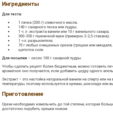
Ингредиенты
Для теста:
1 пачка (200 г) сливочного масла;
140 г сахарного песка или пудры;
1 ч. л. экстракта ванили или 10 г ванильного сахара;
300-350 г пшеничной муки (примерно 2-2,5 стакана);
1 ч.л. разрыхлителя;
70 г любых очищенных орехов (грецких или миндаля,
щепотка соли.
Для посыпки
– около 100 г сахарной пудры.
Чтобы сделать рецепт более бюджетным, можно готовить печен
ароматное оно получается, если добавить цедру одного апель
Экстракт – это настойка натуральной ванили на спирту или н
температуры, поэтому используется в кремах, шоколаде или в
Приготовление
Орехи необходимо измельчить до той степени, которая больше
достаточно порубить орешки ножом.