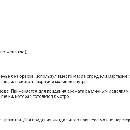
 по желанию);
ье без орехов, используя вместо масла спред или маргарин. Э
сина или скатать шарики с малиной внутри.
а воде. Применяется для придания аромата различным изделиям
ыпечки, которая готовится быстро.
 нравится. Для придания миндального привкуса можно перетере