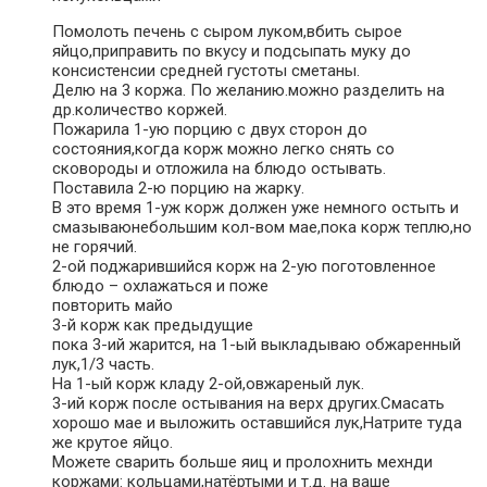
Помолоть печень с сыром луком,вбить сырое
яйцо,приправить по вкусу и подсыпать муку до
консистенсии средней густоты сметаны.
Делю на 3 коржа. По желанию.можно разделить на
др.количество коржей.
Пожарила 1-ую порцию с двух сторон до
состояния,когда корж можно легко снять со
сковороды и отложила на блюдо остывать.
Поставила 2-ю порцию на жарку.
В это время 1-уж корж должен уже немного остыть и
смазываюнебольшим кол-вом мае,пока корж теплю,но
не горячий.
2-ой поджарившийся корж на 2-ую поготовленное
блюдо – охлажаться и поже
повторить майо
3-й корж как предыдущие
пока 3-ий жарится, на 1-ый выкладываю обжаренный
лук,1/3 часть.
На 1-ый корж кладу 2-ой,овжареный лук.
3-ий корж после остывания на верх других.Смасать
хорошо мае и выложить оставшийся лук,Натрите туда
же крутое яйцо.
Можете сварить больше яиц и пролохнить мехнди
коржами: кольцами,натёртыми и т.д. на ваше