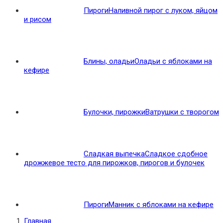
Пироги
Наливной пирог с луком, яйцом
и рисом
Блины, оладьи
Оладьи с яблоками на
кефире
Булочки, пирожки
Ватрушки с творогом
Сладкая выпечка
Сладкое сдобное
дрожжевое тесто для пирожков, пирогов и булочек
Пироги
Манник с яблоками на кефире
Главная