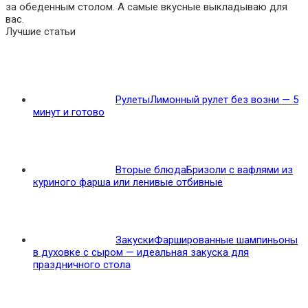
за обеденным столом. А самые вкусные выкладываю для
вас.
Лучшие статьи
Рулеты
Лимонный рулет без возни — 5
минут и готово
Вторые блюда
Бризоли с вафлями из
куриного фарша или ленивые отбивные
Закуски
Фаршированные шампиньоны
в духовке с сыром — идеальная закуска для
праздничного стола