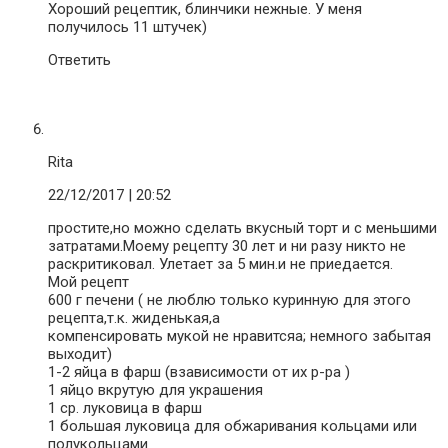
Хороший рецептик, блинчики нежные. У меня
получилось 11 штучек)
Ответить
Rita
22/12/2017
| 20:52
простите,но можно сделать вкусный торт и с меньшими
затратами.Моему рецепту 30 лет и ни разу никто не
раскритиковал. Улетает за 5 мин.и не приедается.
Мой рецепт
600 г печени ( не люблю только куринную для этого
рецепта,т.к. жиденькая,а
компенсировать мукой не нравитсяа; немного забытая
выходит)
1-2 яйца в фарш (взависимости от их р-ра )
1 яйцо вкрутую для украшения
1 ср. луковица в фарш
1 большая луковица для обжаривания кольцами или
полукольцами