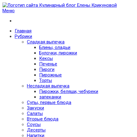
Меню
Кулинарный блог Елены Крикуновой
Проверенные рецепты с фото для любого меню
Главная
Рубрики
Сладкая выпечка
Блины, оладьи
Булочки, пирожки
Кексы
Печенье
Пироги
Пирожные
Торты
Несладкая выпечка
Пирожки, беляши, чебуреки
запеканки
Супы, первые блюда
Закуски
Салаты
Вторые блюда
Соусы
Десерты
Напитки