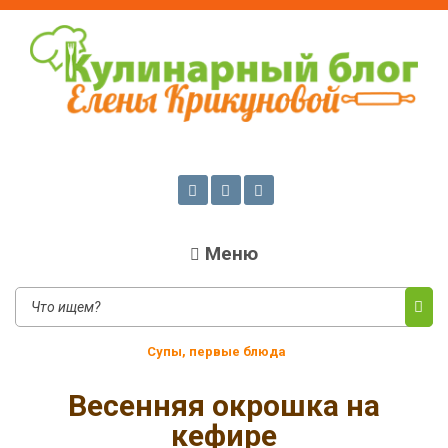
Кулинарный блог Елены
Проверенные рецепты с фото для любого меню
Крикуновой
Меню
Супы, первые блюда
Весенняя окрошка на
кефире