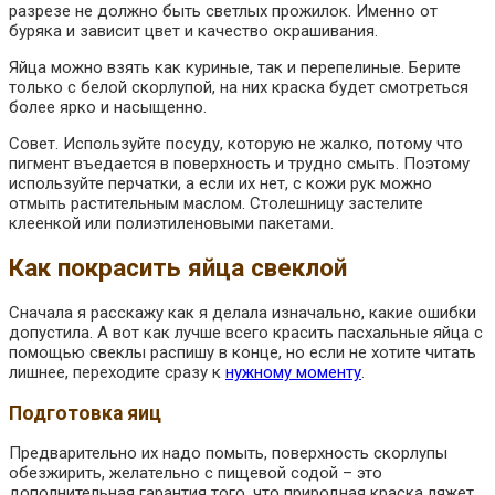
разрезе не должно быть светлых прожилок. Именно от
буряка и зависит цвет и качество окрашивания.
Яйца можно взять как куриные, так и перепелиные. Берите
только с белой скорлупой, на них краска будет смотреться
более ярко и насыщенно.
Совет. Используйте посуду, которую не жалко, потому что
пигмент въедается в поверхность и трудно смыть. Поэтому
используйте перчатки, а если их нет, с кожи рук можно
отмыть растительным маслом. Столешницу застелите
клеенкой или полиэтиленовыми пакетами.
Как покрасить яйца свеклой
Сначала я расскажу как я делала изначально, какие ошибки
допустила. А вот как лучше всего красить пасхальные яйца с
помощью свеклы распишу в конце, но если не хотите читать
лишнее, переходите сразу к
нужному моменту
.
Подготовка яиц
Предварительно их надо помыть, поверхность скорлупы
обезжирить, желательно с пищевой содой – это
дополнительная гарантия того, что природная краска ляжет