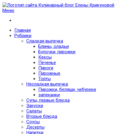
Меню
Кулинарный блог Елены Крикуновой
Проверенные рецепты с фото для любого меню
Главная
Рубрики
Сладкая выпечка
Блины, оладьи
Булочки, пирожки
Кексы
Печенье
Пироги
Пирожные
Торты
Несладкая выпечка
Пирожки, беляши, чебуреки
запеканки
Супы, первые блюда
Закуски
Салаты
Вторые блюда
Соусы
Десерты
Напитки