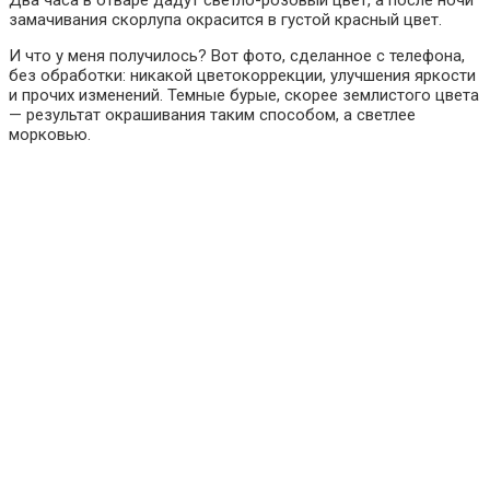
Два часа в отваре дадут светло-розовый цвет, а после ночи
замачивания скорлупа окрасится в густой красный цвет.
И что у меня получилось? Вот фото, сделанное с телефона,
без обработки: никакой цветокоррекции, улучшения яркости
и прочих изменений. Темные бурые, скорее землистого цвета
— результат окрашивания таким способом, а светлее
морковью.