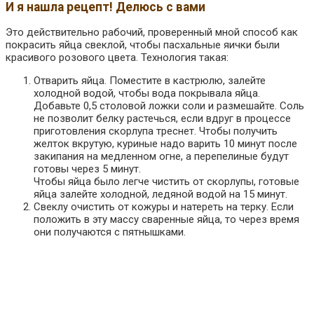
И я нашла рецепт! Делюсь с вами
Это действительно рабочий, проверенный мной способ как
покрасить яйца свеклой, чтобы пасхальные яички были
красивого розового цвета. Технология такая:
Отварить яйца. Поместите в кастрюлю, залейте
холодной водой, чтобы вода покрывала яйца.
Добавьте 0,5 столовой ложки соли и размешайте. Соль
не позволит белку растечься, если вдруг в процессе
приготовления скорлупа треснет. Чтобы получить
желток вкрутую, куриные надо варить 10 минут после
закипания на медленном огне, а перепелиные будут
готовы через 5 минут.
Чтобы яйца было легче чистить от скорлупы, готовые
яйца залейте холодной, ледяной водой на 15 минут.
Свеклу очистить от кожуры и натереть на терку. Если
положить в эту массу сваренные яйца, то через время
они получаются с пятнышками.