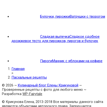
Булочки, пирожки
Ватрушки с творогом
Сладкая выпечка
Сладкое сдобное
дрожжевое тесто для пирожков, пирогов и булочек
Пироги
Манник с яблоками на кефире
Главная
>
Пасхальные рецепты
©
2026
~
Кулинарный блог Елены Крикуновой
~
Проверенные рецепты с фото для любого меню ~
Разработка
WP-Fairytale
© Крикунова Елена, 2013-2018 Все материалы данного сайта
являются объектами авторского права. Запрещается