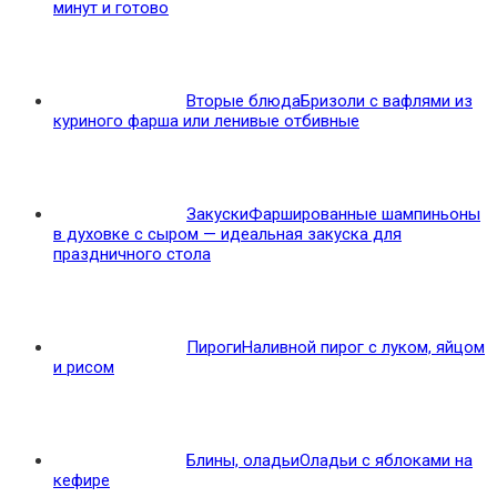
минут и готово
Вторые блюда
Бризоли с вафлями из
куриного фарша или ленивые отбивные
Закуски
Фаршированные шампиньоны
в духовке с сыром — идеальная закуска для
праздничного стола
Пироги
Наливной пирог с луком, яйцом
и рисом
Блины, оладьи
Оладьи с яблоками на
кефире