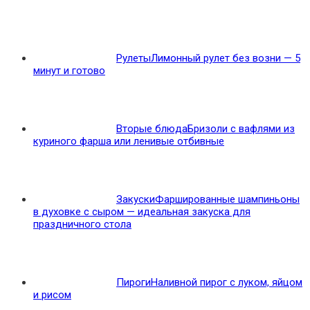
Рулеты
Лимонный рулет без возни — 5
минут и готово
Вторые блюда
Бризоли с вафлями из
куриного фарша или ленивые отбивные
Закуски
Фаршированные шампиньоны
в духовке с сыром — идеальная закуска для
праздничного стола
Пироги
Наливной пирог с луком, яйцом
и рисом