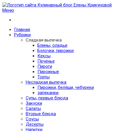
Меню
Кулинарный блог Елены Крикуновой
Проверенные рецепты с фото для любого меню
Главная
Рубрики
Сладкая выпечка
Блины, оладьи
Булочки, пирожки
Кексы
Печенье
Пироги
Пирожные
Торты
Несладкая выпечка
Пирожки, беляши, чебуреки
запеканки
Супы, первые блюда
Закуски
Салаты
Вторые блюда
Соусы
Десерты
Напитки