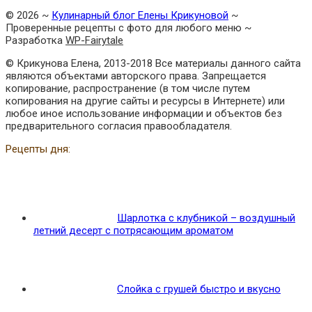
©
2026
~
Кулинарный блог Елены Крикуновой
~
Проверенные рецепты с фото для любого меню ~
Разработка
WP-Fairytale
© Крикунова Елена, 2013-2018 Все материалы данного сайта
являются объектами авторского права. Запрещается
копирование, распространение (в том числе путем
копирования на другие сайты и ресурсы в Интернете) или
любое иное использование информации и объектов без
предварительного согласия правообладателя.
Рецепты дня:
Шарлотка с клубникой – воздушный
летний десерт с потрясающим ароматом
Слойка с грушей быстро и вкусно