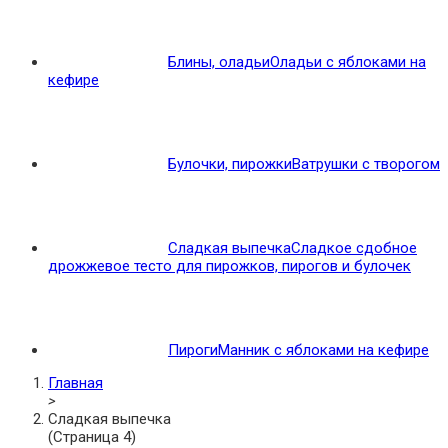
Блины, оладьи
Оладьи с яблоками на
кефире
Булочки, пирожки
Ватрушки с творогом
Сладкая выпечка
Сладкое сдобное
дрожжевое тесто для пирожков, пирогов и булочек
Пироги
Манник с яблоками на кефире
Главная
>
Сладкая выпечка
(Страница 4)