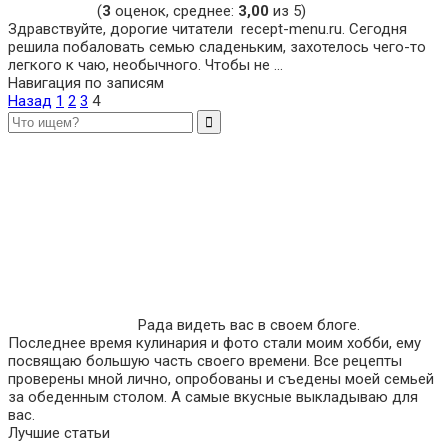
(
3
оценок, среднее:
3,00
из 5)
Здравствуйте, дорогие читатели recept-menu.ru. Сегодня
решила побаловать семью сладеньким, захотелось чего-то
легкого к чаю, необычного. Чтобы не ...
Навигация по записям
Назад
1
2
3
4
Рада видеть вас в своем блоге.
Последнее время кулинария и фото стали моим хобби, ему
посвящаю большую часть своего времени. Все рецепты
проверены мной лично, опробованы и съедены моей семьей
за обеденным столом. А самые вкусные выкладываю для
вас.
Лучшие статьи